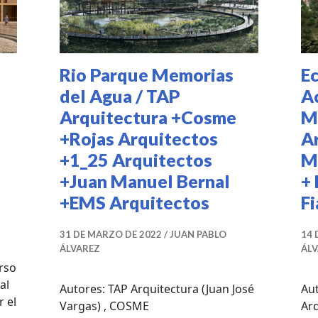
DESTACADAS
Rio Parque Memorias
E
del Agua / TAP
A
Arquitectura +Cosme
M
+Rojas Arquitectos
A
+1_25 Arquitectos
M
+Juan Manuel Bernal
+
+EMS Arquitectos
Fi
31 DE MARZO DE 2022
JUAN PABLO
14 
ÁLVAREZ
ÁL
rso
al
Autores: TAP Arquitectura (Juan José
Aut
 el
Vargas) , COSME
Arq