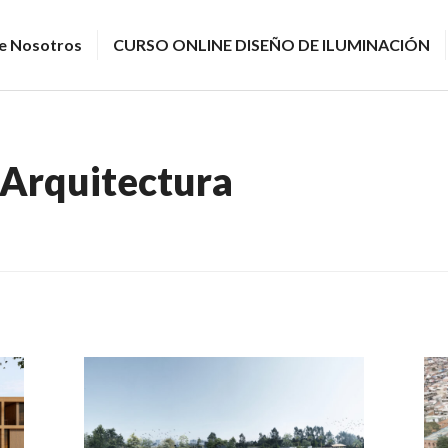
e Nosotros
CURSO ONLINE DISEÑO DE ILUMINACIÓN
Arquitectura
PAISAJISMO
PR
Y
PR
URBANISMO
,
PU
PROYECTOS
DE
PROFESIONALES
,
UN
PUBLICACIONES