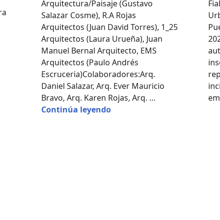
Arquitectura/Paisaje (Gustavo
Fia
ra
Salazar Cosme), R.A Rojas
Ur
Arquitectos (Juan David Torres), 1_25
Pu
/ TAP Arquitectura
Arquitectos (Laura Urueña), Juan
202
Manuel Bernal Arquitecto, EMS
aut
Arquitectos (Paulo Andrés
ins
Escruceria)Colaboradores:Arq.
re
Daniel Salazar, Arq. Ever Mauricio
inc
Bravo, Arq. Karen Rojas, Arq. …
em
Rio Parque Memorias del Ag
Continúa leyendo