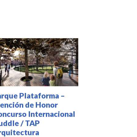
OYECTOS
OFESIONALES
arque Plataforma –
ención de Honor
oncurso Internacional
uddle / TAP
rquitectura