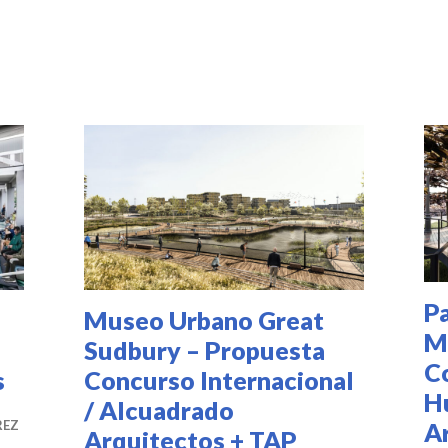
PROYECTOS
PR
PROFESIONALES
,
PR
PUBLICACIONES
DESTACADAS
,
UNCATEGORIZED
P
Museo Urbano Great
M
Sudbury – Propuesta
C
s
Concurso Internacional
H
/ Alcuadrado
A
REZ
Arquitectos + TAP