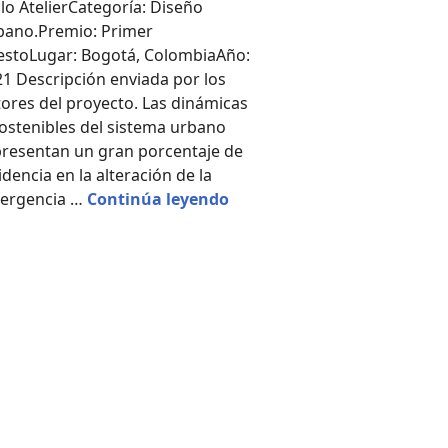
llo AtelierCategoría: Diseño
bano.Premio: Primer
estoLugar: Bogotá, ColombiaAño:
1 Descripción enviada por los
ores del proyecto. Las dinámicas
ostenibles del sistema urbano
presentan un gran porcentaje de
idencia en la alteración de la
Ecositema Urbano Acupuntur
ergencia …
Continúa leyendo
ua / TAP Arquitectura +Cosme +Rojas Arquitectos +1_25