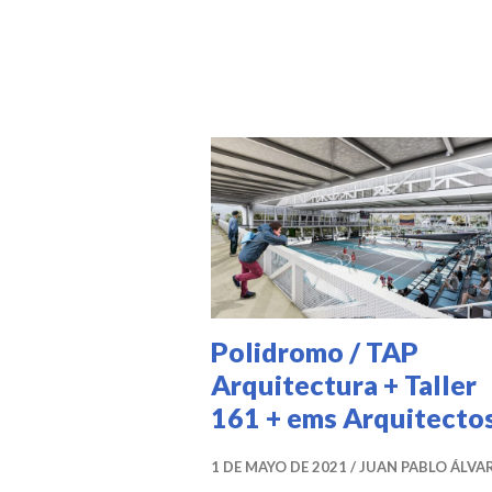
ESCENARIOS
DEPORTIVOS
,
PROYECTOS
,
PUBLICACIONES
DESTACADAS
,
UNCATEGORIZED
Polidromo / TAP
Arquitectura + Taller
161 + ems Arquitecto
1 DE MAYO DE 2021
JUAN PABLO ÁLVA