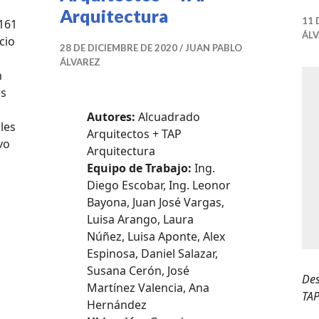
Arquitectura
11 
 161
ÁL
cio
28 DE DICIEMBRE DE 2020
JUAN PABLO
ÁLVAREZ
n
es
Autores:
Alcuadrado
les
Arquitectos + TAP
vo
Arquitectura
Polidromo / TAP Arquitectura + Taller 161 + ems Arquitec
Equipo de Trabajo:
Ing.
Diego Escobar, Ing. Leonor
Bayona, Juan José Vargas,
Luisa Arango, Laura
Núñez, Luisa Aponte, Alex
Espinosa, Daniel Salazar,
Susana Cerón, José
Des
Martínez Valencia, Ana
TAP
Hernández