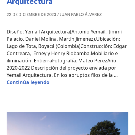
Arquitectura
22 DE DICIEMBRE DE 2023
JUAN PABLO ÁLVAREZ
Diseño: Yemail Arquitectura(Antonio Yemail, Jimmi
Palacio, Daniel Molina, Martín Jimenez).Ubicación:
Lago de Tota, Boyacá (Colombia)Construcción: Edgar
Contreara, Erney y Henry Riobamba.Mobiliario e
iliminación: EntierraFotografía: Mateo PerezAño:
2020-2022 Descripción del proyecto enviada por
Yemail Arquitectura. En los abruptos filos de la …
Punta Casitas – Yemail Arquitectur
Continúa leyendo
CASAS
DE
CAMPO
,
PROYECTOS
PROFESIONALES
,