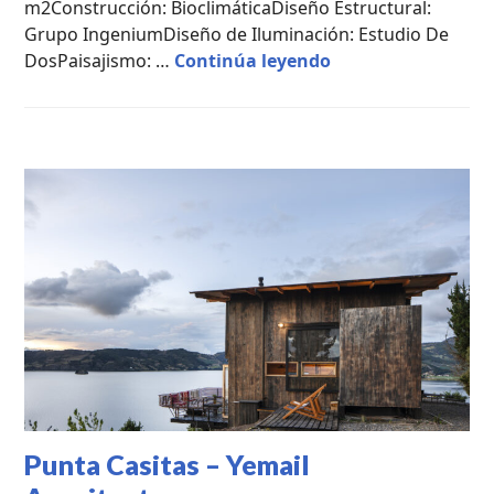
m2Construcción: BioclimáticaDiseño Estructural:
Grupo IngeniumDiseño de Iluminación: Estudio De
Casa Balcón / Bass
DosPaisajismo: …
Continúa leyendo
CASAS
DE
CAMPO
,
PROYECTOS
PROFESIONALES
,
PUBLICACIONES
DESTACADAS
Punta Casitas – Yemail