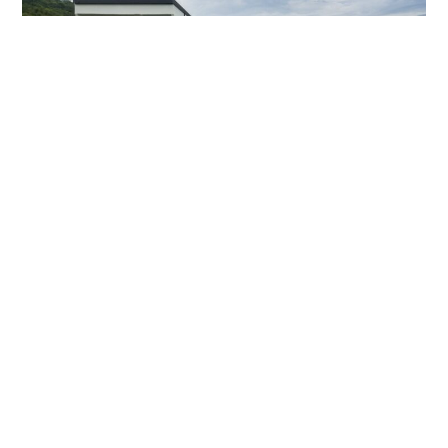
ACADÉMICOS
,
PROYECTOS
PROFESIONALES
,
PUBLICACIONES
DESTACADAS
Casa VV / ALSE Taller de
Arquitectura
9 DE FEBRERO DE 2021
JUAN PABLO ÁLVAREZ
Diseño:
ALSE Taller de Arquitectura
Ubicación:
San Jerónimo, Antioquia,
Colombia
Arquitectos a cargo:
Alejandro Henao