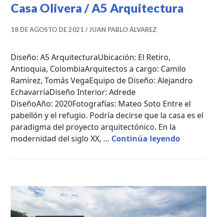
Casa Olivera / A5 Arquitectura
18 DE AGOSTO DE 2021
JUAN PABLO ÁLVAREZ
Diseño: A5 ArquitecturaUbicación: El Retiro,
Antioquia, ColombiaArquitectos a cargo: Camilo
Ramírez, Tomás VegaEquipo de Diseño: Alejandro
EchavarríaDiseño Interior: Adrede
DiseñoAño: 2020Fotografías: Mateo Soto Entre el
pabellón y el refugio. Podría decirse que la casa es el
paradigma del proyecto arquitectónico. En la
Casa Oliv
modernidad del siglo XX, …
Continúa leyendo
CASAS
DE
CAMPO
,
PROYECTOS