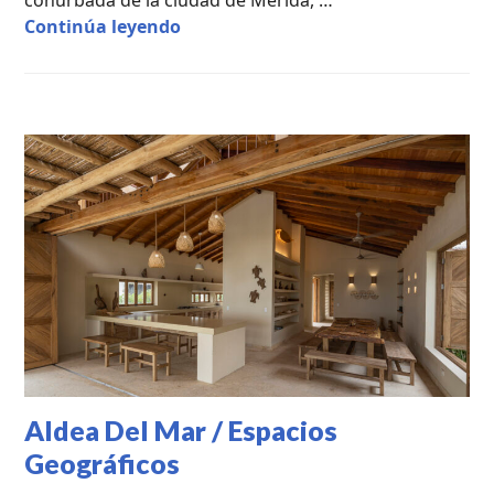
CASA RL / Rhuo Arquitectos
Continúa leyendo
CASAS
DE
CAMPO
,
PROYECTOS
PROFESIONALES
,
PUBLICACIONES
DESTACADAS
,
UNCATEGORIZED
Aldea Del Mar / Espacios
Geográficos