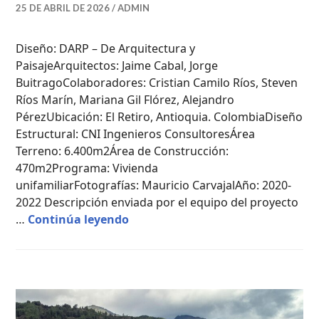
25 DE ABRIL DE 2026
ADMIN
Diseño: DARP – De Arquitectura y
PaisajeArquitectos: Jaime Cabal, Jorge
BuitragoColaboradores: Cristian Camilo Ríos, Steven
Ríos Marín, Mariana Gil Flórez, Alejandro
PérezUbicación: El Retiro, Antioquia. ColombiaDiseño
Estructural: CNI Ingenieros ConsultoresÁrea
Terreno: 6.400m2Área de Construcción:
470m2Programa: Vivienda
unifamiliarFotografías: Mauricio CarvajalAño: 2020-
2022 Descripción enviada por el equipo del proyecto
Casa OT / DARP – De Arquitectura
…
Continúa leyendo
CASAS
DE
CAMPO
,