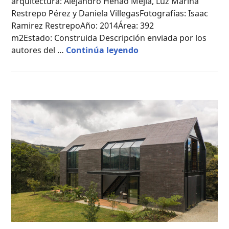
arquitectura: Alejandro Henao Mejía, Luz Marina
Restrepo Pérez y Daniela VillegasFotografías: Isaac
Ramirez RestrepoAño: 2014Área: 392
m2Estado: Construida Descripción enviada por los
Casa El Almendral / AL
autores del …
Continúa leyendo
CASAS
DE
CAMPO
,
PROYECTOS
PROFESIONALES