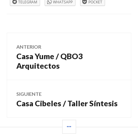
TELEGRAM
WHATSAPP
POCKET
MADERA
,
DISEÑO
DE
INTERIORES
,
FREDONIA
Navegación
ANTERIOR
Casa Yume / QBO3
Entrada
de
anterior:
Arquitectos
entradas
SIGUIENTE
Casa Cibeles / Taller Síntesis
Entrada
siguiente:
BARRA
LATERAL