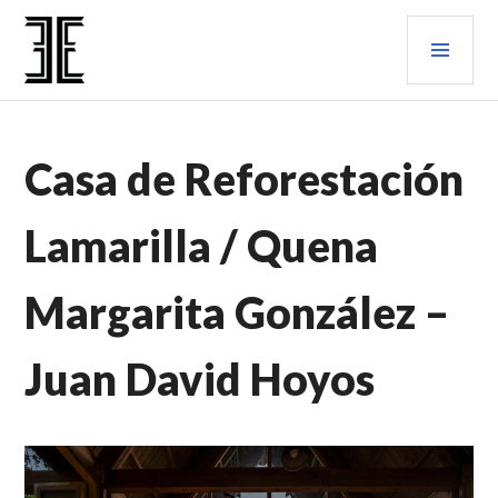
Saltar
MEN
al
contenido.
PRIN
ENTRE ESTILOS
CASAS
Casa de Reforestación
DE
CAMPO
,
PROYECTOS
Lamarilla / Quena
PROFESIONALES
Margarita González –
Juan David Hoyos