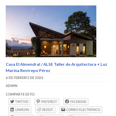
Casa El Almendral / ALSE Taller de Arquitectura + Luz
Marina Restrepo Pérez
6 DE FEBRERO DE 2026
ADMIN
CASA
COMPARTE ESTO:
DE
TWITTER
PINTEREST
FACEBOOK
CAMPO
,
CASAS
LINKEDIN
REDDIT
CORREO ELECTRÓNICO
DE