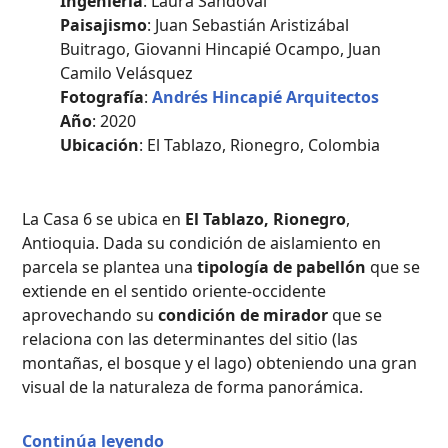
Ingeniería
: Laura Sandoval
Paisajismo
: Juan Sebastián Aristizábal
Buitrago, Giovanni Hincapié Ocampo, Juan
Camilo Velásquez
Fotografía
:
Andrés Hincapié Arquitectos
Año
: 2020
Ubicación
: El Tablazo, Rionegro, Colombia
La Casa 6 se ubica en
El Tablazo, Rionegro
,
Antioquia. Dada su condición de aislamiento en
parcela se plantea una
tipología de pabellón
que se
extiende en el sentido oriente-occidente
aprovechando su
condición de mirador
que se
relaciona con las determinantes del sitio (las
montañas, el bosque y el lago) obteniendo una gran
visual de la naturaleza de forma panorámica.
“Casa 6 / Taller 11 arquitectura”
Continúa leyendo