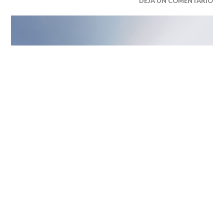
CASAS
DEJA UN COMENTARIO
DE
CAMPO
,
PROYECTOS
PROFESIONALES
,
PUBLICACIONES
DESTACADAS
Casa Luna Verde / ALH Taller +
COMPOSE
6 DE MAYO DE 2020
FELIPE PRADA LÓPEZ