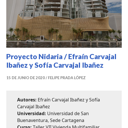
Proyecto Nidaria / Efraín Carvajal
Ibañez y Sofía Carvajal Ibañez
15 DE JUNIO DE 2020
FELIPE PRADA LÓPEZ
Autores:
Efraín Carvajal Ibañez y Sofía
Carvajal Ibañez
Universidad:
Universidad de San
Buenaventura, Sede Cartagena
Curso:
Taller VII Vivienda Multifamiliar