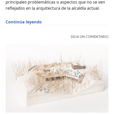
principales problemáticas o aspectos que no se ven
reflejados en la arquitectura de la alcaldía actual.
“Umbrales Urbanos / Santiago Jimé
Continúa leyendo
CENTRO
DEJA UN COMENTARIO
DE
ARTES
Y
OFICIOS
,
PROYECTOS
ACADÉMICOS
,
PUBLICACIONES
DESTACADAS