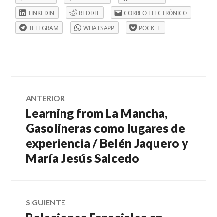
DE
CAMPO
,
LINKEDIN
REDDIT
CORREO ELECTRÓNICO
RIONEGRO
,
TELEGRAM
WHATSAPP
POCKET
TALLER
11
ARQUITECTURA
Navegación
ANTERIOR
Learning from La Mancha,
Entrada
de
anterior:
Gasolineras como lugares de
experiencia / Belén Jaquero y
entradas
María Jesús Salcedo
SIGUIENTE
Relaciones Espaciales en
Entrada