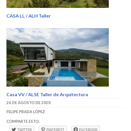
CASA LL / ALH Taller
Casa VV / ALSE Taller de Arquitectura
26 DE AGOSTO DE 2020
FELIPE PRADA LÓPEZ
2020
,
COMPARTE ESTO:
CASA
TWITTER
PINTEREST
FACEBOOK