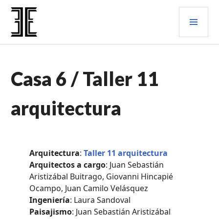
Saltar
MEN
al
contenido.
PRIN
ENTRE ESTILOS
CASAS
Casa 6 / Taller 11
DE
CAMPO
,
PROYECTOS
arquitectura
PROFESIONALES
Arquitectura
:
Taller 11 arquitectura
Arquitectos a cargo
: Juan Sebastián
Aristizábal Buitrago, Giovanni Hincapié
Ocampo, Juan Camilo Velásquez
Ingeniería
: Laura Sandoval
Paisajismo
: Juan Sebastián Aristizábal