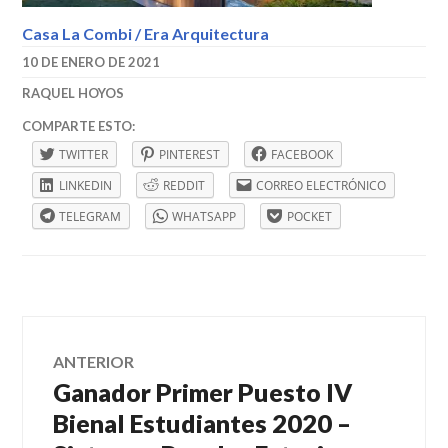
Casa La Combi / Era Arquitectura
10 DE ENERO DE 2021
RAQUEL HOYOS
ARQUITECTURA
,
COMPARTE ESTO:
CASA
TWITTER
PINTEREST
FACEBOOK
LAUREL
,
CASAS
LINKEDIN
REDDIT
CORREO ELECTRÓNICO
DE
TELEGRAM
WHATSAPP
POCKET
CAMPO
,
DISEÑO
,
SENSITIVO
ARQUITECTURA
,
TURBACO
Navegación
ANTERIOR
Ganador Primer Puesto IV
Entrada
de
anterior:
Bienal Estudiantes 2020 –